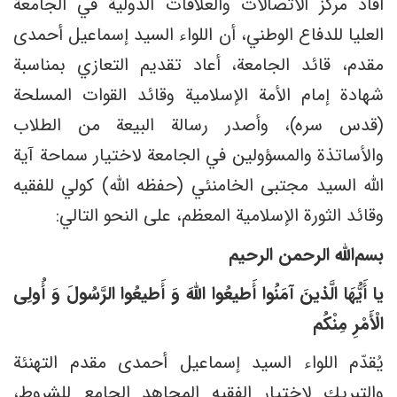
أفاد مركز الاتصالات والعلاقات الدولية في الجامعة
العليا للدفاع الوطني، أن اللواء السيد إسماعيل أحمدی
مقدم، قائد الجامعة، أعاد تقديم التعازي بمناسبة
شهادة إمام الأمة الإسلامية وقائد القوات المسلحة
(قدس سره)، وأصدر رسالة البيعة من الطلاب
والأساتذة والمسؤولين في الجامعة لاختيار سماحة آية
الله السيد مجتبى الخامنئي (حفظه الله) كولي للفقيه
وقائد الثورة الإسلامية المعظم، على النحو التالي:
بسم‌الله الرحمن الرحیم
یا أَیُّهَا الَّذینَ آمَنُوا أَطیعُوا اللَّهَ وَ أَطیعُوا الرَّسُولَ وَ أُولِی
الْأَمْرِ مِنْکُم
يُقدّم اللواء السيد إسماعيل أحمدی مقدم التهنئة
والتبريك لاختيار الفقيه المجاهد الجامع للشروط،