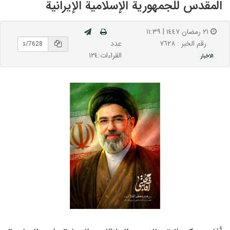
المقدس للجمهورية الإسلامية الإيرانية
٢١ رمضان ١٤٤٧ | ١١:٣٩
عدد
رقم الخبر : ۷٦٢٨
القراءات:١٢٤
الاخبار