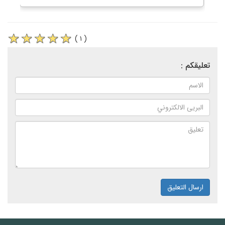
( ١ )
تعليقكم :
ارسال التعليق