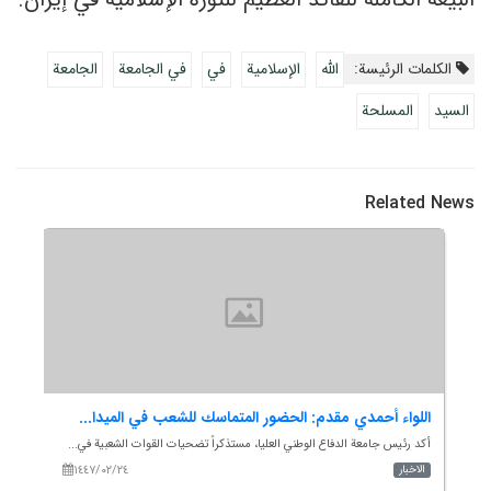
الکلمات الرئيسة:
الله
الإسلامية
في
في الجامعة
الجامعة
السيد
المسلحة
Related News
اللواء أحمدي مقدم: الحضور المتماسك للشعب في الميدا...
انع
أكد رئيس جامعة الدفاع الوطني العليا، مستذكراً تضحيات القوات الشعبية في...
وفقا
١٤٤٧/٠٢/٢٤
الاخبار
الاخ