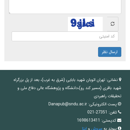
ارسال نظر
نشانی:
تهران اتوبان شهید بابایی (شرق به غرب)، بعد از پل بزرگراه
شهید باقری (مسیر کند رو)،دانشگاه و پژوهشگاه عالی دفاع ملی و
تحقیقات راهبردی
پست الکترونیکی:
Danapub@sndu.ac.ir
تلفن:
27351-021
کدپستی:
1698613411
پیوند به
سروش
و
ایتا