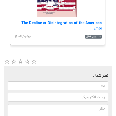
own
The Decline or Disintegration of the American
of...
Empi...
۱۳۹۹/۰۶/۲۶
نشر بین الملل
نشر
نظر شما :