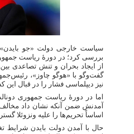
سیاست خارجی دولت «جو بایدن»، ر
بررسی کرد؛ در دورۀ ریاست جمهور
از ایجاد بحران و تنش تصاعدی بین 
گفت‌و‌گو با «هوگو چاوز»، رئیس‌جمه
نیز دیپلماسی فشار را در قبال این ک
اما در دورۀ ریاست جمهوری دونالد
آمدنش ضمن آنکه نشان داد مخالف ت
اساساً تحریم‌ها را علیه ونزوئلا گ
حال با آمدن دولت بایدن شرایط تغ