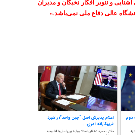
آشنایی و تنویر افکار نخبگان و مدیران
انشگاه عالی دفاع ملی نمی‌باشد.»
 دوم
اعلام پذیرش اصل “چین واحد”؛ راهبرد
پیام‌ راهبردی دیدا
فریبکارانه آمری...
چین و روسیه
 به
دکتر محمود دهقان استاد روابط بین‌الملل با اشاره به
«سید رضا میرطاهر»، کار