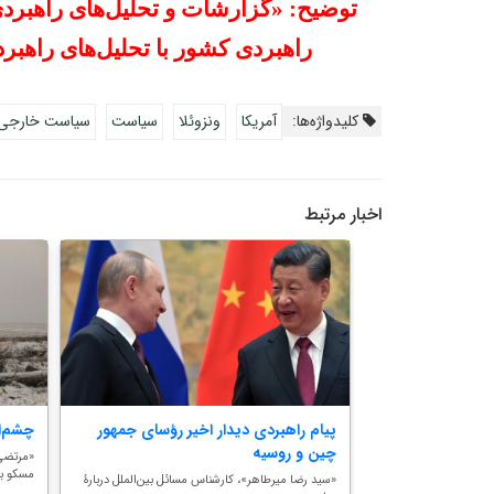
توضیح: «گزارشات و تحلیل‌های راهبردی ا
راهبردی کشور با تحلیل‌های راهبرد
کلیدواژه‌ها:
آمریکا
ونزوئلا
سیاست
سیاست خارجی
اخبار مرتبط
واحد”؛ راهبرد
پیام‌ راهبردی دیدار اخیر رؤسای جمهور
چشم‌ا
چین و روسیه
«مرتضی
مسکو بر
ین‌الملل با اشاره به
«سید رضا میرطاهر»، کارشناس مسائل بین‌الملل دربارۀ