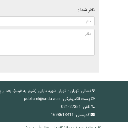
نظر شما :
نشانی:
تهران - اتوبان شهید بابایی (شرق به غرب)، بعد از 
پست الکترونیکی:
publicrel@sndu.ac.ir
تلفن:
27351-021
کدپستی:
1698613411
کلیه حقوق متعلق به دانشگاه عالی دفاع ملّی می‌باشد.