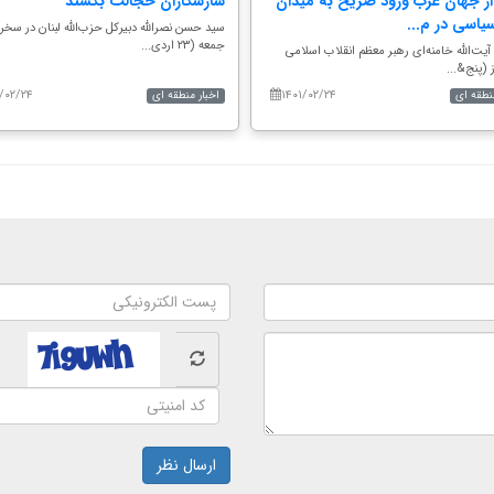
از جهان عرب ورود صریح به میدان
سازشکاران خجالت بکشند
یاسی در م...
سید حسن نصرالله دبیرکل حزب‌الله لبنان در سخرا
جمعه (۲۳ اردی...
ت‌الله خامنه‌ای رهبر معظم انقلاب اسلامی
 (پنج&...
۱/۰۲/۲۴
۱۴۰۱/۰۲/۲۴
منطقه ای
اخبار منطقه ای
ارسال نظر