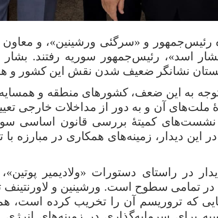
ه رئیس‌جمهور و «سرگئی ورشینین»، و معاون 
 ۱۴۰۰) به دیدار «بشار اسد»، رئیس‌جمهور سوریه رفتند
غانستان نشانگر ضعیف شدن نقش این کشور و ه
 توجه به این ضعف، کشورهای منطقه و همسایه ب
ۀ ملت‌های آن و به دور از مداخلات خارجی تعی
و نشست‌های کمیتۀ بررسی قانون اساسی سو
ر این دیدار، زمینه‌های همکاری در مبارزه با
دار در راستای دستورات «ولادیمیر پوتین»
ر تمامی سطوح است. ورشینین و لاورنتینف تأ
ایی که تروریسم آن را تخریب کرده است، همک
ه برای سرمایه‌گذاری در زمینه‌های انرژی 