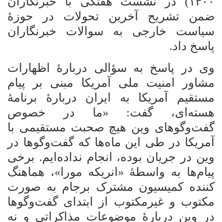
۱۴۰۰) در نشست هفتگی با خبرنگاران
ضمن تشریح آخرین تحولات در حوزۀ
سیاست خارجی به سوالات خبرنگاران
پاسخ داد.
وی در پاسخ به سؤالی دربارۀ اظهارات
مشاور امنیت ملی آمریکا مبنی بر پیام
مستقیم آمریکا به ایران دربارۀ برنامۀ
هسته‌ای، گفت: «ما در خصوص
گفت‌وگوهای وین هیچ صحبت مستقیمی با
آمریکا در طی این ماه‌ها که گفت‌وگوها در
وین در جریان بوده، انجام نداده‌ایم. برخی
پیام‌ها به واسطۀ «انریکه مورا»، هماهنگ
کننده کمیسیون مشترک
برجام به صورت
مکتوب و غیرمکتوب از ابتدای گفت‌وگوها
در وین دربارۀ موضوعات مذاکراتی و نه