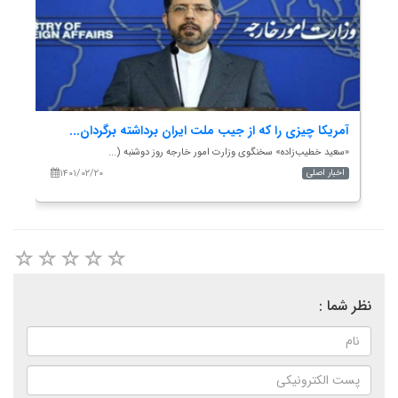
..
آمریکا چیزی را که از جیب ملت ایران برداشته برگردان...
تاک
«سعید خطیب‌زاده» سخنگوی وزارت امور خارجه روز دوشنبه (...
حسین امی
۱۴۰۱/۰۲/۲۰
اخبار اصلی
اخب
نظر شما :