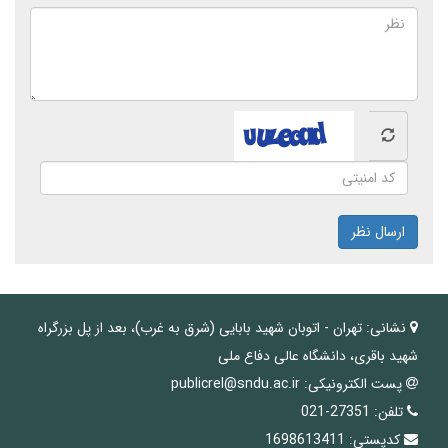
ارسال نظر
نشانی:
تهران - اتوبان شهید بابایی (شرق به غرب)، بعد از پل بزرگراه
شهید باقری، دانشگاه عالی دفاع ملی
پست الکترونیکی:
publicrel@sndu.ac.ir
تلفن:
27351-021
کدپستی:
1698613411