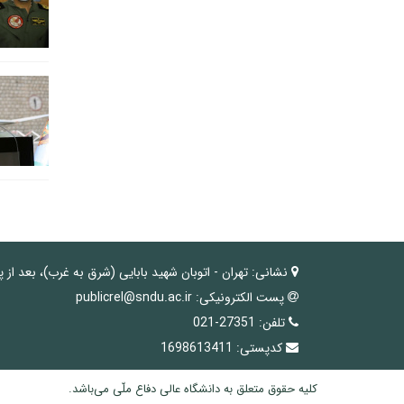
نشانی:
تهران - اتوبان شهید بابایی (شرق به غرب)، بعد از 
پست الکترونیکی:
publicrel@sndu.ac.ir
تلفن:
27351-021
کدپستی:
1698613411
کلیه حقوق متعلق به دانشگاه عالی دفاع ملّی می‌باشد.