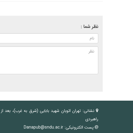
نظر شما :
نشانی:
تهران اتوبان شهید بابایی (شرق به غرب)، بعد از
راهبردی
پست الکترونیکی:
Danapub@sndu.ac.ir