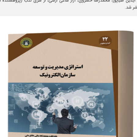
 آیدین ضیاپور، محمدرضا خسروی، آراز ساعی ارسی، از سری کتب (پژوهشکده آما
شر شد.