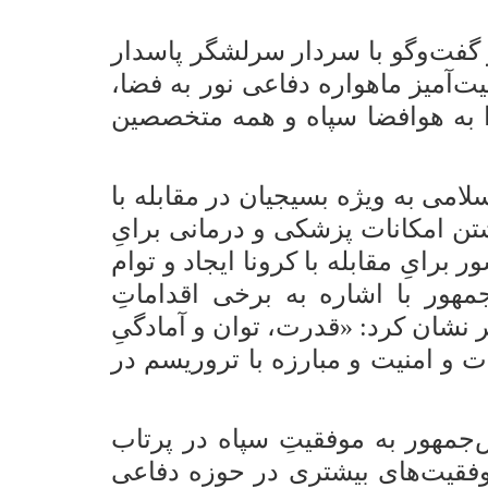
م والمسلمین دکتر «حسن روحانی»، روز جمعه (۵ اردیبهشت ۱۳۹۹) در گفت‌وگو با سردار سرلشگر پاسدار
ت‌آمیز ماهواره دفاعی نور به فضا،
 به هوافضا سپاه و همه متخصصین
لامی به ویژه بسیجیان در مقابله با
شتن امکانات پزشکی و درمانی برایِ
رایِ مقابله با کرونا ایجاد و توام
مهور با اشاره به برخی اقداماتِ
 نشان کرد: «قدرت، توان و آمادگیِ
و امنیت و مبارزه با تروریسم در
‌جمهور به موفقیتِ سپاه در پرتاب
 موفقیت‌های بیشتری در حوزه دفاعی