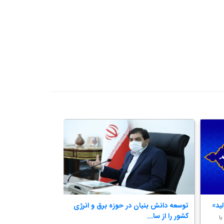
توسعه دانش بنیان در حوزه برق و انرژی
اهتمام ارتش در بک
کشور را از سا...
با
امیر محمدحسین دادرس ج