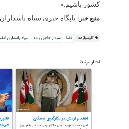
کشور باشیم.»
پایگاه خبری سپاه پاسداران 
منبع خبر:
کلیدواژه‌ها:
فضا
سردار حاجی زاده
سپاه پاسداران انق
اخبار مرتبط
وزه برق و انرژی
اهتمام ارتش در بکارگیری نخبگان
فناور
می‌ده
امیر محمدحسین دادرس جانشین فرمانده کل ارتش روز