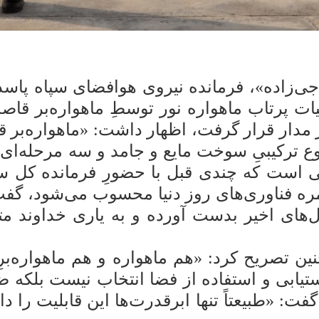
ی‌زاده»، فرمانده نیروی هوافضای سپاه پاسدا
در تشریحِ عملیات پرتاب ماهواره نور توسطِ ماهواره‌بر
مدار قرار گرفت، اظهار داشت: «ماهواره‌بر قا
وع ترکیبیِ سوخت مایع و جامد و سه مرحله‌ای 
تی است که چندی قبل با حضورِ فرمانده کل س
مره فناوری‌های روز دنیا محسوب می‌شود، گفت
های اخیر بدست آورده و به یاری خداوند مت
 تصریح کرد: «هم ماهواره و هم ماهواره‌برِ ب
دستیابی و استفاده از فضا انتخاب نیست بلکه 
، گفت: «طبیعتاً تنها ابرقدرت‌ها این قابلیت را 