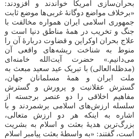
بحران‌سازی آمریکا خواندند و افزودند:
«برخلاف مواضع دوگانۀ غربی‌ها موضع ثابت
جمهوری اسلامی ایران همواره مخالفت با
جنگ و تخریب در همۀ مناطق دنیا است و
علاج بحران اوکراین و قضاوت دربارۀ آن را
منوط به شناخت ریشه‌های واقعی آن
می‌دانیم.» حضرت آیت‌الله خامنه‌ای
(مدظله‌العالی) با تبریک عید سعید مبعث به
ملت ایران و همۀ مسلمانان جهان،
گسترش عقلانیت و پرورش و گسترش
مفاهیم اخلاقی را دو عنصر برجسته از
سلسله ارزش‌های اسلامی برشمردند و با
اشاره به اینکه هر دو ارزش متعالی،
بزرگ‌ترین هدیۀ بعثت و اسلام به بشریت
است، گفتند: «به واسطۀ بعثت پیامبر اسلام