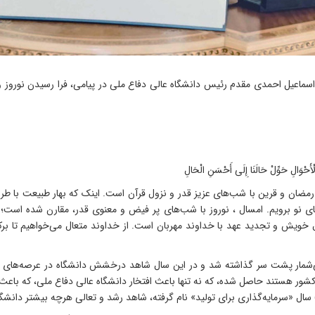
َ الْأَحْوَالِ حَوِّلْ حَالَنَا إِلَی أَحْسَنِ الْحَالِ
ن و قرین با شب‌های عزیز قدر و نزول قرآن است. اینک که بهار طبیعت با طراو
روزهای نو برویم. امسال ، نوروز با شب‌های پر فیض و معنوی قدر، مقارن شده است
ال خویش و تجدید عهد با خداوند مهربان است. از خداوند متعال می‌خواهیم تا بر
های بی‌شمار پشت سر گذاشته شد و در این سال شاهد درخشش دانشگاه در عرصه‌های گ
 کشور هستند حاصل شده، که نه تنها باعث افتخار دانشگاه عالی دفاع ملی، که با
ال «سرمایه‌گذاری برای تولید» نام گرفته، شاهد رشد و تعالی هرچه بیشتر دانشگا