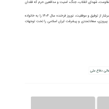
مقاومت، شهدای انقلاب، جنگ، امنیت و مدافعین حرم که فقدان
اینجانب با تسلیت شهادت امیرمؤمنان علی علیه‌السلام و آرزوی قبولی طاعات و عبادات و آرزوی روزهایی پر از فضیلت و سالی همراه با سلامتی و سرشار از توفیق و موفقیت، نوروز فرخنده سال ۱۴۰۴ را به خانواده
، پیروزی، سعادتمندی و پیشرفت ایران اسلامی را تحت توجهات
الی دفاع ملی