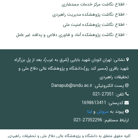
- اطلاع نگاشت مرکز خدمات مستشاری
- اطلاع نگاشت پژوهشکده مدیریت راهبردی
- اطلاع نگاشت پژوهشکده امنیت ملی
- اطلاع نگاشت پژوهشکده آماد و فناوری دفاعی و پدافند غیر عامل
نشانی:
تهران اتوبان شهید بابایی (شرق به غرب)، بعد از پل بزرگراه
شهید باقری (مسیر کند رو)،دانشگاه و پژوهشگاه عالی دفاع ملی و
تحقیقات راهبردی
پست الکترونیکی:
Danapub@sndu.ac.ir
تلفن:
27351-021
کدپستی:
1698613411
پیوند به
سروش
و
ایتا
ارتباط مستقیم: 27352296-021
کلیه حقوق متعلق به دانشگاه و پژوهشگاه عالی دفاع ملی و تحقیقات راهبردی