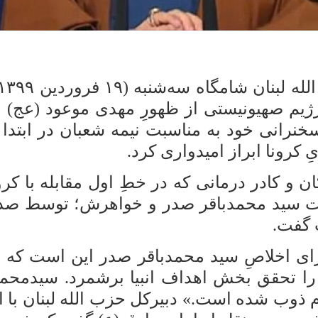
 رژیم صهیونیستی از ظهورِ مهدی موعود (عج) 
رانی خود به مناسبت نیمه شعبان در ابتدا اع
ِ
کرونا
ابراز امیدواری کرد.
و کادر درمانی که در خطِ اول مقابله با
کرون
هادت سید محمدباقر صدر و خواهرش؛ توسط صد
 گفت.
ای اخلاصِ سید محمدباقر صدر این است که هن
را تحقق بخش اهداف انبیا برشمرد. سیدمحم
م ذوب شده است.» دبیرکل حزب الله لبنان با 