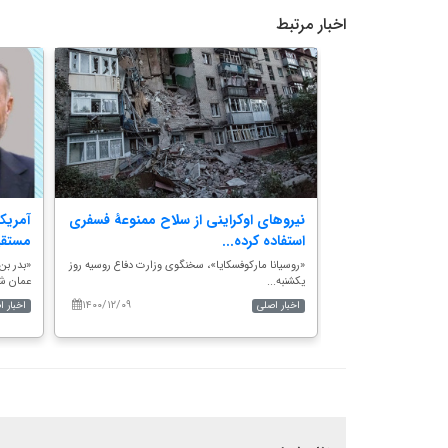
اخبار مرتبط
وال رژیم
نیروهای اوکراینی از سلاح ممنوعۀ فسفری
آمریک
...
استفاده کرده...
مستقی
شاور عالی فرمانده
«روسیانا مارکوفسکایا»، سخنگوی وزارت دفاع روسیه روز
«بدر بن
یکشنبه...
عمان شا
۱۴۰۰/۱۲/۰۹
۱۴۰۱/۰۲/۱۰
اخبار اصلی
اخبار 