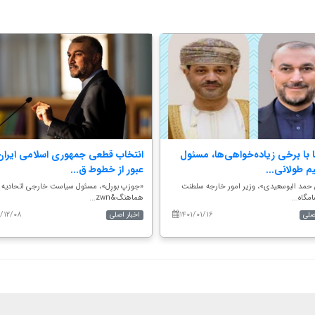
ا با برخی زیاده‌خواهی‌ها، مسئول
انتخاب قطعی جمهوری اسلامی ایران
م طولانی...
عبور از خطوط ق...
 حمد البوسعیدی»، وزیر امور خارجه سلطنت
«جوزپ بورِل»، مسئول سیاست خارجی اتحادیه ار
مگاه...
هماهنگ&zwn...
۰/۱۲/۰۸
۱۴۰۱/۰۱/۱۶
اصلی
اخبار اصلی