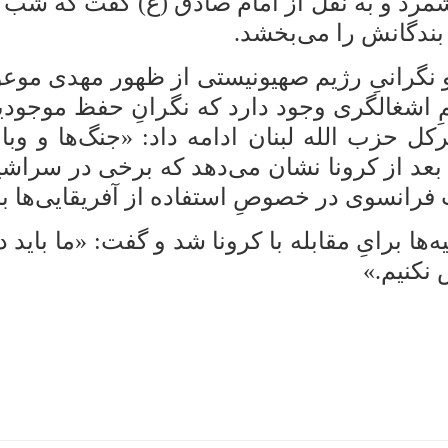
رشمرد و به نقل از امام صادق (ع) گفت که شب ن
بندگانش را
می‌بخشد.
و نگرانیِ رژیم صهیونیستی از ظهور مهدی موعو
ِ اشغالگری وجود دارد که نگرانِ حفظ موجود
کل حزب الله لبنان ادامه داد: «جنگ‌ها و وبا
عد از
کرونا
نشان می‌دهد که برخی در سراشیب 
فرانسوی در خصوصِ استفاده از آفریقایی‌ها ب
‌ها برایِ مقابله با کرونا شد و گفت: «ما باید 
نکنیم.»