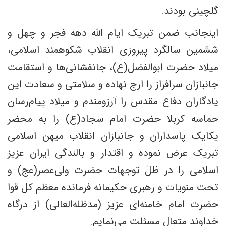
گلچینی بودند.
اینجانب ضمن تبریک ایام الله دهه فجر و چهل و
ششمین سالگرد پیروزی انقلاب شکوهمند اسلامی،
میلاد حضرت ابوالفضل(ع)، جانفشانی‌ها و استقامت
جانبازان سرافراز را ارج نهاده و سلامتی و سعادت این
یادگاران دفاع مقدس را آرزومندم و میلاد پیام‌رسان
حماسه کربلا حضرت امام سجاد(ع) را به محضر
یکایک پاسداران و جانبازان انقلاب میهن اسلامی
تبریک عرض نموده و اقتدار و بالندگی ایران عزیز
اسلامی را در ظلّ توجهات حضرت ولی‌عصر(عج) و
تحت منویات و رهبری حکیمانه فرمانده معظم کل قوا
حضرت امام خامنه‌ای عزیز (مدظله‌العالی) از درگاه
خداوند متعال مسئلت می‌نمایم.