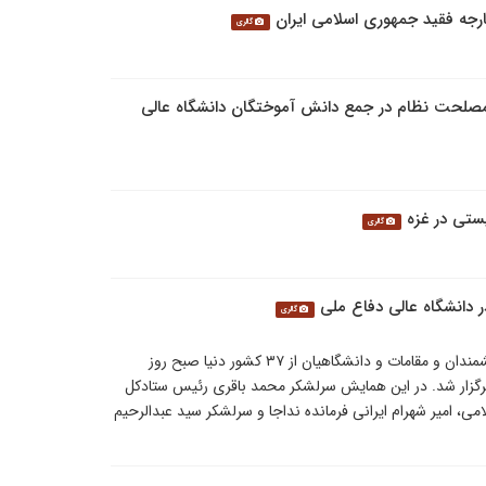
ارجه فقید جمهوری اسلامی ایران
گالری
حت نظام در جمع دانش آموختگان دانشگاه عالی
ستی در غزه
گالری
 دانشگاه عالی دفاع ملی
گالری
همایش بین‌المللی هندسه نظم جدید جهانی با حضور اندیشمندان و مقامات و دانشگاهیان از ۳۷ کشور دنیا صبح روز
ملی در تهران برگزار شد. در این همایش سرلشکر محمد باقری رئیس ستادکل
، امیر شهرام ایرانی فرمانده نداجا و سرلشکر سید عبدالرحیم