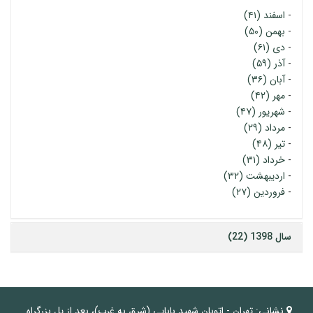
-
اسفند (۴۱)
-
بهمن (۵۰)
-
دی (۶۱)
-
آذر (۵۹)
-
آبان (۳۶)
-
مهر (۴۲)
-
شهریور (۴۷)
-
مرداد (۲۹)
-
تیر (۴۸)
-
خرداد (۳۱)
-
اردیبهشت (۳۲)
-
فروردین (۲۷)
سال 1398 (22)
نشانی:
تهران - اتوبان شهید بابایی (شرق به غرب)، بعد از پل بزرگراه