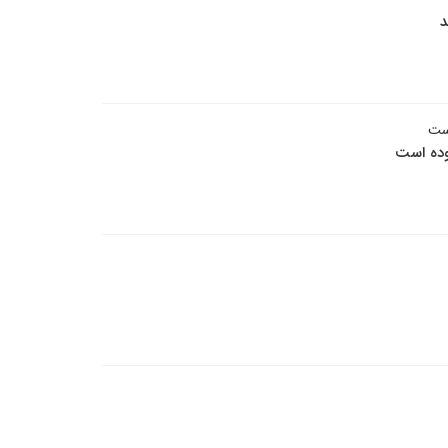
د
است
وده است