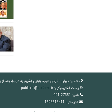
نشانی:
تهران - اتوبان شهید بابایی (شرق به غرب)، بعد از 
پست الکترونیکی:
publicrel@sndu.ac.ir
تلفن:
27351-021
کدپستی:
1698613411