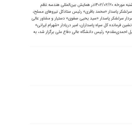
«محمدباقر قالیباف» رئیس مجلس شورای اسلامی روز چهارشنبه مورخه ۱۴۰۲/۰۲/۲۰در همایش بین‌المللی هندسه نظم
 سرلشکر پاسدار «محمد باقری» رئیس ستادکل نیروهای مسلح،
ردار سرلشکر پاسدار «سید یحیی صفوی» دستیار و مشاور عالی
شین فرمانده کل سپاه پاسداران، امیر دریادار «شهرام ایرانی»
یل احمدی‌مقدم» رئیس دانشگاه عالی دفاع ملی برگزار شد، به