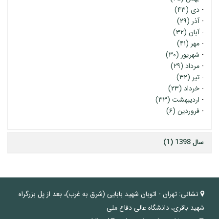
-
دی (۴۳)
-
آذر (۲۹)
-
آبان (۳۲)
-
مهر (۴۱)
-
شهریور (۳۰)
-
مرداد (۲۹)
-
تیر (۳۲)
-
خرداد (۲۳)
-
اردیبهشت (۳۳)
-
فروردین (۶)
سال 1398 (1)
نشانی:
تهران - اتوبان شهید بابایی (شرق به غرب)، بعد از پل بزرگراه
شهید باقری، دانشگاه عالی دفاع ملی