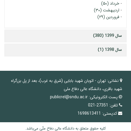
-
خرداد (۵۰)
-
اردیبهشت (۳۰)
-
فروردین (۲۹)
سال 1399 (380)
سال 1398 (1)
نشانی:
تهران - اتوبان شهید بابایی (شرق به غرب)، بعد از پل بزرگراه
شهید باقری، دانشگاه عالی دفاع ملی
پست الکترونیکی:
publicrel@sndu.ac.ir
تلفن:
27351-021
کدپستی:
1698613411
کلیه حقوق متعلق به دانشگاه عالی دفاع ملّی می‌باشد.