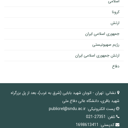
اسلامی
کرونا
ارتش
جمهوری اسلامی ایران
رژیم صهیونیستی
ارتش جمهوری اسلامی ایران
دفاع
نشانی:
تهران - اتوبان شهید بابایی (شرق به غرب)، بعد از پل بزرگراه
شهید باقری، دانشگاه عالی دفاع ملی
پست الکترونیکی:
publicrel@sndu.ac.ir
تلفن:
27351-021
کدپستی:
1698613411