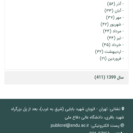
-
آذر (۵۶)
-
آبان (۳۳)
-
مهر (۳۷)
-
شهریور (۴۲)
-
مرداد (۴۴)
-
تیر (۴۴)
-
خرداد (۴۵)
-
اردیبهشت (۳۲)
-
فروردین (۲۱)
سال 1399 (411)
نشانی:
تهران - اتوبان شهید بابایی (شرق به غرب)، بعد از پل بزرگراه
شهید باقری، دانشگاه عالی دفاع ملی
پست الکترونیکی:
publicrel@sndu.ac.ir