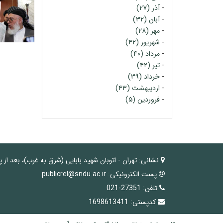
-
آذر (۲۷)
-
آبان (۳۲)
-
مهر (۲۸)
-
شهریور (۴۲)
-
مرداد (۴۰)
-
تیر (۴۲)
-
خرداد (۳۹)
-
اردیبهشت (۴۳)
-
فروردین (۵)
نشانی:
تهران - اتوبان شهید بابایی (شرق به غرب)، بعد از 
پست الکترونیکی:
publicrel@sndu.ac.ir
تلفن:
27351-021
کدپستی:
1698613411