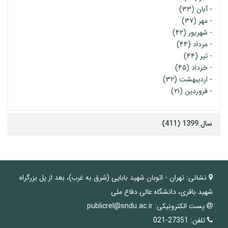
-
آبان (۳۳)
-
مهر (۳۷)
-
شهریور (۴۲)
-
مرداد (۴۴)
-
تیر (۴۴)
-
خرداد (۴۵)
-
اردیبهشت (۳۲)
-
فروردین (۲۱)
سال 1399 (411)
نشانی:
تهران - اتوبان شهید بابایی (شرق به غرب)، بعد از پل بزرگراه
شهید باقری، دانشگاه عالی دفاع ملی
پست الکترونیکی:
publicrel@sndu.ac.ir
تلفن:
27351-021