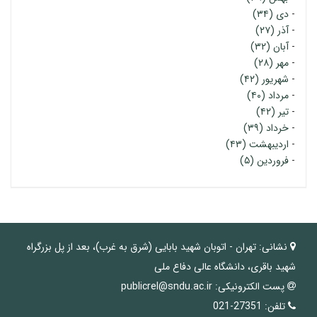
-
دی (۳۴)
-
آذر (۲۷)
-
آبان (۳۲)
-
مهر (۲۸)
-
شهریور (۴۲)
-
مرداد (۴۰)
-
تیر (۴۲)
-
خرداد (۳۹)
-
اردیبهشت (۴۳)
-
فروردین (۵)
نشانی:
تهران - اتوبان شهید بابایی (شرق به غرب)، بعد از پل بزرگراه
شهید باقری، دانشگاه عالی دفاع ملی
پست الکترونیکی:
publicrel@sndu.ac.ir
تلفن:
27351-021