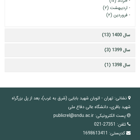
-
خرداد (۱۰)
-
اردیبهشت (۲)
-
فروردین (۲)
سال 1400 (13)
سال 1399 (3)
سال 1398 (1)
نشانی:
تهران - اتوبان شهید بابایی (شرق به غرب)، بعد از پل بزرگراه
شهید باقری، دانشگاه عالی دفاع ملی
پست الکترونیکی:
publicrel@sndu.ac.ir
تلفن:
27351-021
کدپستی:
1698613411