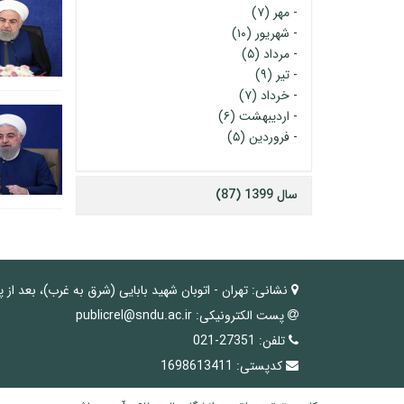
-
مهر (۷)
-
شهریور (۱۰)
-
مرداد (۵)
-
تیر (۹)
-
خرداد (۷)
-
اردیبهشت (۶)
-
فروردین (۵)
سال 1399 (87)
نشانی:
تهران - اتوبان شهید بابایی (شرق به غرب)، بعد از 
پست الکترونیکی:
publicrel@sndu.ac.ir
تلفن:
27351-021
کدپستی:
1698613411